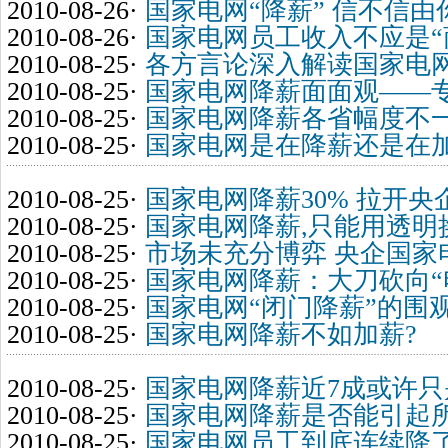
2010-08-26
·
国家电网“降薪” 信不信由
2010-08-26
·
国家电网员工收入不应是“
2010-08-25
·
各方言论深入解读国家电
2010-08-25
·
国家电网降薪面面观——
2010-08-25
·
国家电网降薪各省幅度不
2010-08-25
·
国家电网是在降薪还是在加
2010-08-25
·
国家电网降薪30% 拉开
2010-08-25
·
国家电网降薪,只能用透明
2010-08-25
·
市场未充分博弈 央企国家
2010-08-25
·
国家电网降薪：大刀砍向“
理
2010-08-25
·
国家电网“闭门降薪”的围
2010-08-25
·
国家电网降薪不如加薪?
2010-08-25
·
国家电网降薪近7成或许
2010-08-25
·
国家电网降薪是否能引起
2010-08-25
·
国家电网员工到底连续降了
薪？