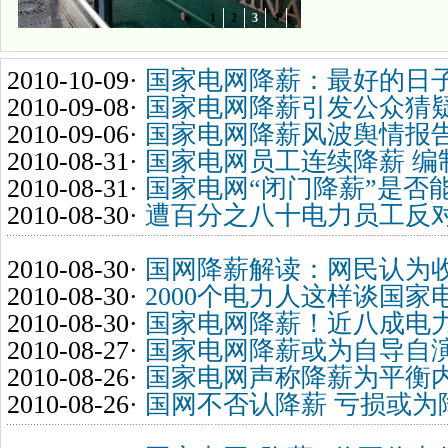
1
2
3
4
2010-10-09
·
国家电网降薪：最好的日
2010-09-08
·
国家电网降薪引发公众猜
2010-09-06
·
国家电网降薪风波舆情报告
2010-08-31
·
国家电网员工连续降薪 编
分配体制弊端
2010-08-31
·
国家电网“闭门降薪”是否
半
2010-08-30
·
遭百分之八十电力员工反对
这般大张旗鼓降薪？
2010-08-30
·
国网降薪解读：网民认为
2010-08-30
·
2000个电力人这样谈国家
收入分配体制改革
2010-08-30
·
国家电网降薪！近八成电
2010-08-27
·
国家电网降薪或为自导自
2010-08-26
·
国家电网声称降薪为平衡
2010-08-26
·
国网不否认降薪 亏损或为